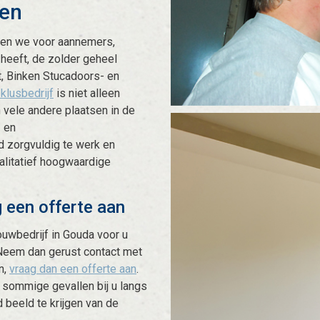
den
ken we voor aannemers,
 heeft, de zolder geheel
t, Binken Stucadoors- en
klusbedrijf
is niet alleen
 vele andere plaatsen in de
- en
 zorgvuldig te werk en
alitatief hoogwaardige
 een offerte aan
ouwbedrijf in Gouda voor u
Neem dan gerust contact met
n,
vraag dan een offerte aan
.
n sommige gevallen bij u langs
 beeld te krijgen van de